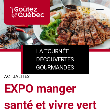
Skip
to
M
content
LA TOURNÉE
DÉCOUVERTES
GOURMANDES
ACTUALITÉS
EXPO manger
santé et vivre vert