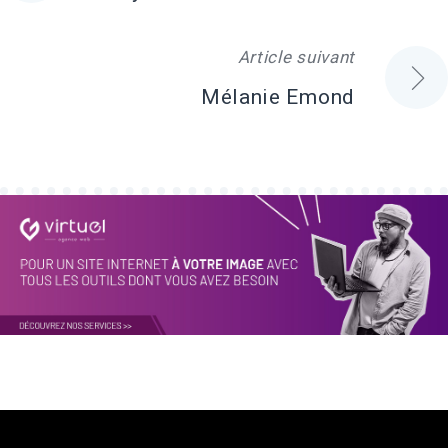
de
Article suivant
l'article
Mélanie Emond