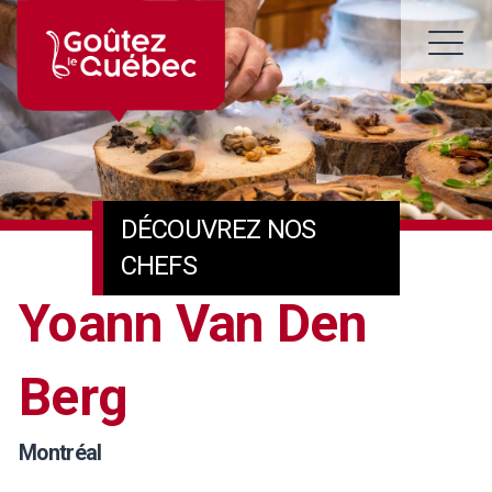
Skip
to
M
content
DÉCOUVREZ NOS
CHEFS
Yoann Van Den
Berg
Montréal