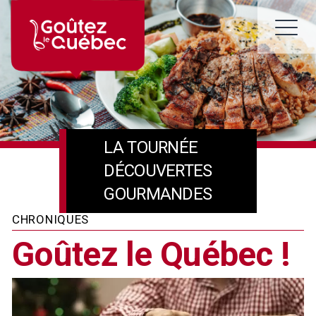
Skip
to
M
content
LA TOURNÉE
DÉCOUVERTES
GOURMANDES
CHRONIQUES
Goûtez le Québec !