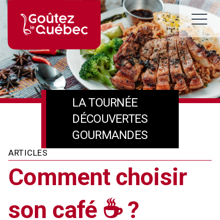
Skip
to
M
content
LA TOURNÉE
DÉCOUVERTES
GOURMANDES
ARTICLES
Comment choisir
son café ☕️ ?