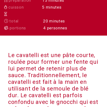
minutes
préparation
15
minutes
minutes
cuisson
5
minutes
minutes
total
20
minutes
portions
4
personnes
Le cavatelli est une pâte courte,
roulée pour former une fente qui
lui permet de retenir plus de
sauce. Traditionnellement, le
cavatelli est fait à la main en
utilisant de la semoule de blé
dur. Le cavatelli est parfois
confondu avec le gnocchi qui est