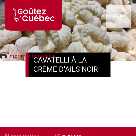
Skip
to
content
ME
Imprimer la recette
CAVATELLI À LA
CRÈME D’AILS NOIR