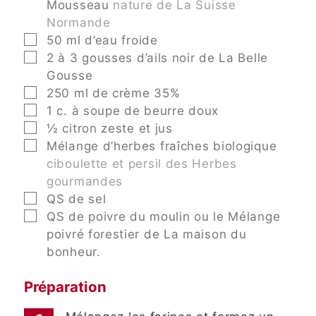
Mousseau
nature de La Suisse
Normande
▢
50
ml
d’eau froide
▢
2
à 3 gousses d’ails noir de La Belle
Gousse
▢
250
ml
de crème 35%
▢
1
c. à soupe
de beurre doux
▢
½
citron zeste et jus
▢
Mélange d’herbes fraîches biologique
ciboulette et persil des Herbes
gourmandes
▢
QS de sel
▢
QS de poivre du moulin ou le Mélange
poivré forestier de La maison du
bonheur.
Préparation