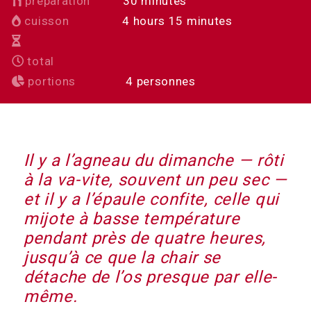
minutes
préparation
30
minutes
hours
minutes
cuisson
4
hours
15
minutes
total
portions
4
personnes
Il y a l’agneau du dimanche — rôti
à la va-vite, souvent un peu sec —
et il y a l’épaule confite, celle qui
mijote à basse température
pendant près de quatre heures,
jusqu’à ce que la chair se
détache de l’os presque par elle-
même.