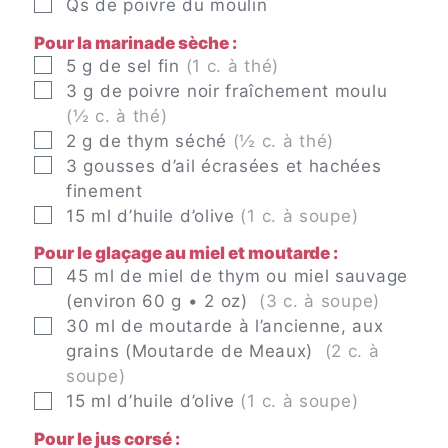
▢
Qs
de poivre du moulin
Pour la marinade sèche :
▢
5
g
de sel fin
(1 c. à thé)
▢
3
g
de poivre noir fraîchement moulu
(½ c. à thé)
▢
2
g
de thym séché
(½ c. à thé)
▢
3
gousses
d’ail écrasées et hachées
finement
▢
15
ml
d’huile d’olive
(1 c. à soupe)
Pour le glaçage au miel et moutarde :
▢
45
ml
de miel de thym ou miel sauvage
(environ 60 g • 2 oz)
(3 c. à soupe)
▢
30
ml
de moutarde à l’ancienne, aux
grains (Moutarde de Meaux)
(2 c. à
soupe)
▢
15
ml
d’huile d’olive
(1 c. à soupe)
Pour le jus corsé :