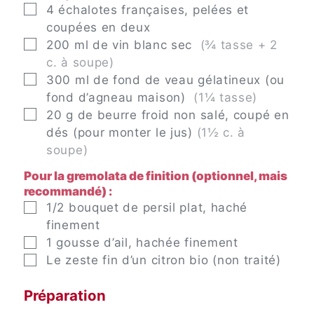
▢
4
échalotes françaises, pelées et
coupées en deux
▢
200
ml
de vin blanc sec
(¾ tasse + 2
c. à soupe)
▢
300
ml
de fond de veau gélatineux (ou
fond d’agneau maison)
(1¼ tasse)
▢
20
g
de beurre froid non salé, coupé en
dés (pour monter le jus)
(1½ c. à
soupe)
Pour la gremolata de finition (optionnel, mais
recommandé) :
▢
1/2
bouquet
de persil plat, haché
finement
▢
1
gousse
d’ail, hachée finement
▢
Le zeste fin d’un citron bio (non traité)
Préparation