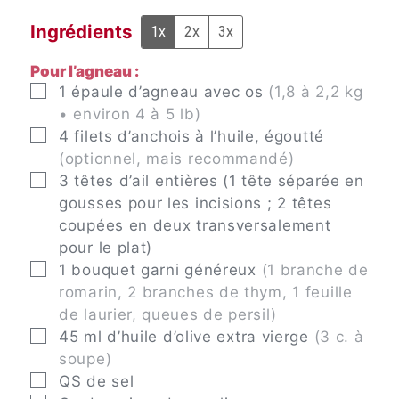
Ingrédients
1x
2x
3x
Pour l’agneau :
▢
1
épaule d’agneau avec os
(1,8 à 2,2 kg
• environ 4 à 5 lb)
▢
4
filets d’anchois à l’huile, égoutté
(optionnel, mais recommandé)
▢
3
têtes d’ail entières (1 tête séparée en
gousses pour les incisions ; 2 têtes
coupées en deux transversalement
pour le plat)
▢
1
bouquet garni généreux
(1 branche de
romarin, 2 branches de thym, 1 feuille
de laurier, queues de persil)
▢
45
ml
d’huile d’olive extra vierge
(3 c. à
soupe)
▢
QS
de sel