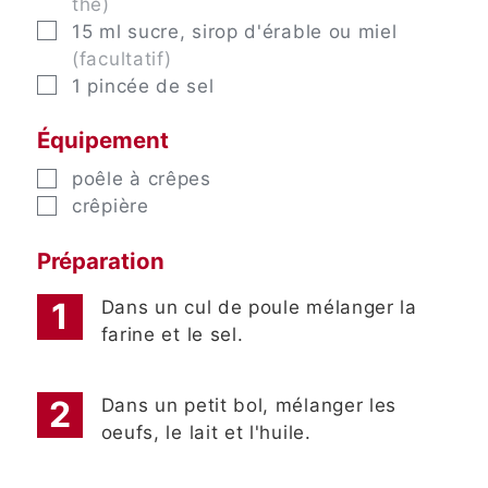
thé)
▢
15
ml
sucre, sirop d'érable ou miel
(facultatif)
▢
1
pincée
de sel
Équipement
▢
poêle à crêpes
▢
crêpière
Préparation
Dans un cul de poule mélanger la
farine et le sel.
Dans un petit bol, mélanger les
oeufs, le lait et l'huile.