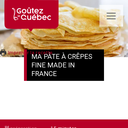
Skip
to
content
ME
Imprimer la recette
MA PÂTE À CRÊPES
FINE MADE IN
FRANCE