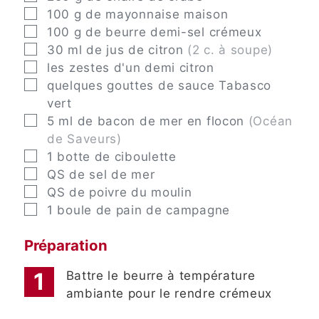
▢
100
g
de mayonnaise maison
▢
100
g
de beurre demi-sel crémeux
▢
30
ml
de jus de citron
(2 c. à soupe)
▢
les zestes d'un demi citron
▢
quelques gouttes de sauce Tabasco
vert
▢
5
ml
de bacon de mer en flocon
(Océan
de Saveurs)
▢
1
botte de ciboulette
▢
QS
de sel de mer
▢
QS
de poivre du moulin
▢
1
boule de pain de campagne
Préparation
Battre le beurre à température
ambiante pour le rendre crémeux