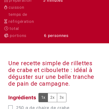
minutes
préparation
5
minutes
cuisson
temps de
réfrigération
total
portions
6
personnes
Une recette simple de rillettes
de crabe et ciboulette : idéal à
déguster sur une belle tranche
de pain de campagne.
Ingrédients
1x
2x
3x
▢
250
g
de chaire de crabe