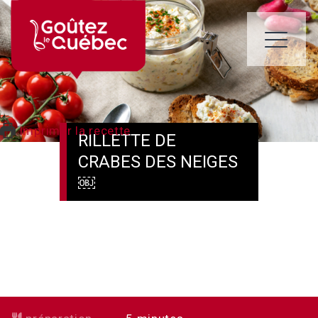
Skip
to
content
ME
Imprimer la recette
RILLETTE DE
CRABES DES NEIGES
￼