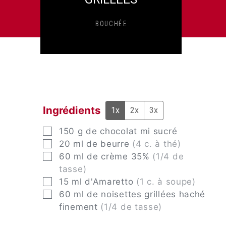
BOUCHÉE
Ingrédients
1x
2x
3x
▢
150
g
de chocolat mi sucré
▢
20
ml
de beurre
(4 c. à thé)
▢
60
ml
de crème 35%
(1/4 de
tasse)
▢
15
ml
d'Amaretto
(1 c. à soupe)
▢
60
ml
de noisettes grillées haché
finement
(1/4 de tasse)