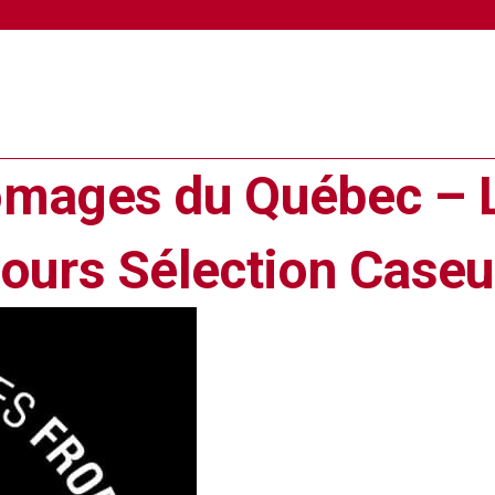
omages du Québec – L
cours Sélection Caseu