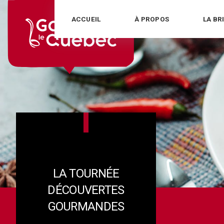
Skip
ACCUEIL
À PROPOS
LA BR
to
content
LA TOURNÉE
DÉCOUVERTES
GOURMANDES