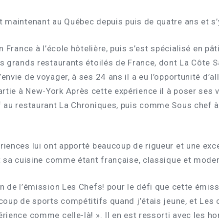
it maintenant au Québec depuis puis de quatre ans et s’
n France à l’école hôtelière, puis s’est spécialisé en pâti
lus grands restaurants étoilés de France, dont La Côte 
envie de voyager, à ses 24 ans il a eu l’opportunité d’all
tie à New-York Après cette expérience il à poser ses va
ef au restaurant La Chroniques, puis comme Sous chef 
ériences lui ont apporté beaucoup de rigueur et une exc
it sa cuisine comme étant française, classique et mode
son de l’émission Les Chefs! pour le défi que cette émi
ucoup de sports compétitifs quand j’étais jeune, et Les c
périence comme celle-là! ». Il en est ressorti avec le