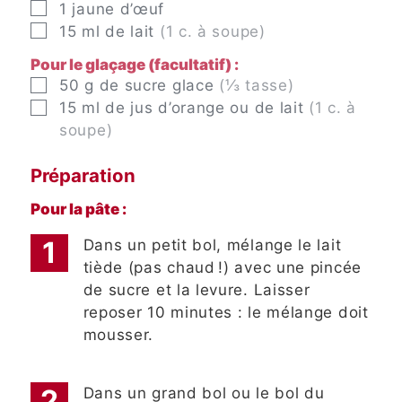
▢
1
jaune d’œuf
▢
15
ml
de lait
(1 c. à soupe)
Pour le glaçage (facultatif) :
▢
50
g
de sucre glace
(⅓ tasse)
▢
15
ml
de jus d’orange ou de lait
(1 c. à
soupe)
Préparation
Pour la pâte :
Dans un petit bol, mélange le lait
tiède (pas chaud !) avec une pincée
de sucre et la levure. Laisser
reposer 10 minutes : le mélange doit
mousser.
Dans un grand bol ou le bol du