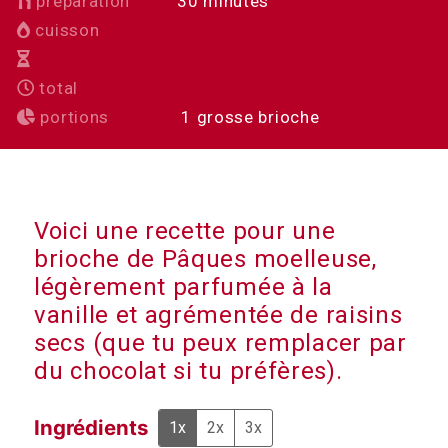
minutes
préparation
30
minutes
cuisson
total
portions
1
grosse brioche
Voici une recette pour une
brioche de Pâques moelleuse,
légèrement parfumée à la
vanille et agrémentée de raisins
secs (que tu peux remplacer par
du chocolat si tu préfères).
Ingrédients
1x
2x
3x