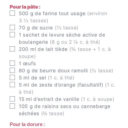
Pour la pâte :
▢
500
g
de farine tout usage
(environ
3 ⅓ tasses)
▢
70
g
de sucre
(⅓ tasse)
▢
1
sachet
de levure sèche active de
boulangerie
(8 g ou 2 ¼ c. à thé)
▢
200
ml
de lait tiède
(¾ tasse + 1 c. à
soupe)
▢
1
œufs
▢
80
g
de beurre doux ramolli
(⅓ tasse)
▢
5
ml
de sel
(1 c. à thé)
▢
5
ml
de zeste d’orange (facultatif)
(1 c.
à thé)
▢
15
ml
d’extrait de vanille
(1 c. à soupe)
▢
100
g
de raisins secs ou canneberge
séchées
(⅔ tasse)
Pour la dorure :