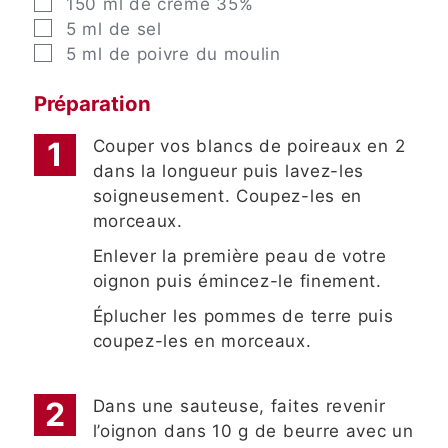
▢
150
ml
de crème 35%
▢
5
ml
de sel
▢
5
ml
de poivre du moulin
Préparation
Couper vos blancs de poireaux en 2
dans la longueur puis lavez-les
soigneusement. Coupez-les en
morceaux.
Enlever la première peau de votre
oignon puis émincez-le finement.
Éplucher les pommes de terre puis
coupez-les en morceaux.
Dans une sauteuse, faites revenir
l’oignon dans 10 g de beurre avec un