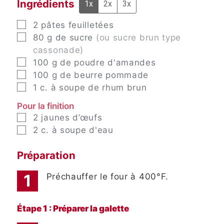
Ingrédients
1x
2x
3x
▢
2
pâtes feuilletées
▢
80
g
de sucre
(ou sucre brun type
cassonade)
▢
100
g
de poudre d'amandes
▢
100
g
de beurre pommade
▢
1
c. à soupe
de rhum brun
Pour la finition
▢
2
jaunes d’œufs
▢
2
c. à soupe
d'eau
Préparation
Préchauffer le four à 400°F.
Étape 1 : Préparer la galette