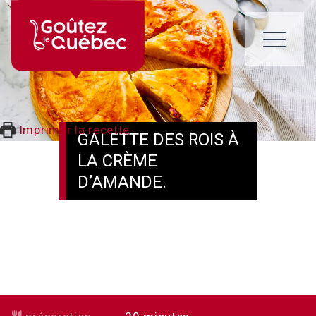
Skip
to
content
ME
Imprimer la recette
GALETTE DES ROIS À
LA CRÈME
D’AMANDE.