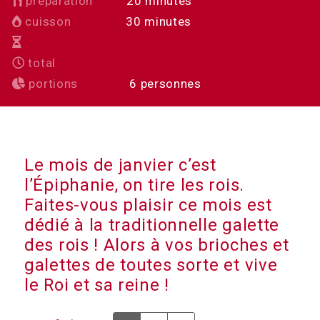
minutes
préparation
20
minutes
minutes
cuisson
30
minutes
total
portions
6
personnes
Le mois de janvier c’est
l’Épiphanie, on tire les rois.
Faites-vous plaisir ce mois est
dédié à la traditionnelle galette
des rois ! Alors à vos brioches et
galettes de toutes sorte et vive
le Roi et sa reine !