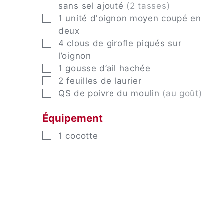
sans sel ajouté
(2 tasses)
▢
1
unité
d'oignon moyen coupé en
deux
▢
4
clous
de girofle piqués sur
l’oignon
▢
1
gousse
d’ail hachée
▢
2
feuilles
de laurier
▢
QS
de poivre du moulin
(au goût)
Équipement
▢
1 cocotte