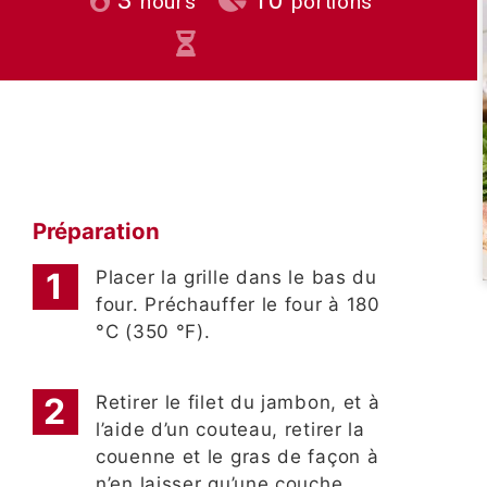
hours
portions
Préparation
Placer la grille dans le bas du
four. Préchauffer le four à 180
°C (350 °F).
Retirer le filet du jambon, et à
l’aide d’un couteau, retirer la
couenne et le gras de façon à
n’en laisser qu’une couche