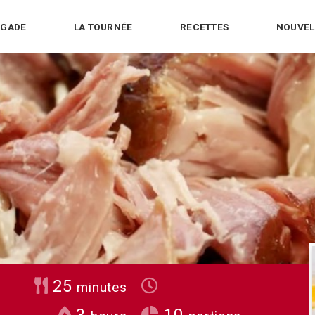
IGADE
LA TOURNÉE
RECETTES
NOUVEL
minutes
25
minutes
hours
3
10