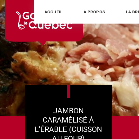
Skip
ACCUEIL
À PROPOS
LA BR
to
content
JAMBON
CARAMÉLISÉ À
L’ÉRABLE (CUISSON
AU FOUR)