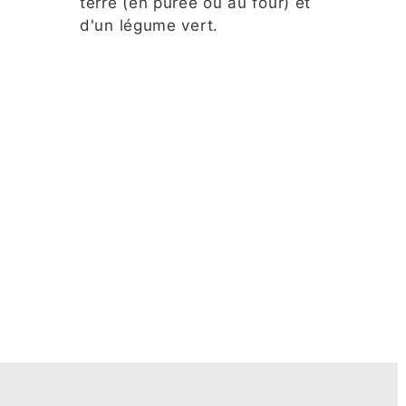
terre (en purée ou au four) et
d'un légume vert.