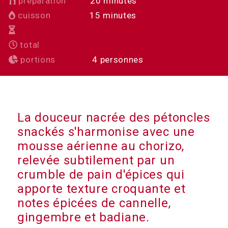
minutes
préparation
20
minutes
minutes
cuisson
15
minutes
total
portions
4
personnes
La douceur nacrée des pétoncles
snackés s'harmonise avec une
mousse aérienne au chorizo,
relevée subtilement par un
crumble de pain d'épices qui
apporte texture croquante et
notes épicées de cannelle,
gingembre et badiane.