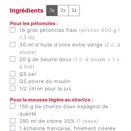
Ingrédients
1x
2x
3x
Pour les pétoncles :
▢
16
gros pétoncles frais
(environ 600 g /
1,3 lb)
▢
30
ml
d'huile d'olive extra vierge
(2 c. à
soupe)
▢
20
g
de beurre doux
(1 c. à soupe + 1 c.
à thé)
▢
QS
sel
▢
QS
poivre du moulin
▢
1/2
citron pour le jus
Pour la mousse légère au chorizo :
▢
150
g
de chorizo doux espagnol de
qualité
▢
250
ml
de crème 35%
(1 tasse)
▢
1
échalote française, finement ciselée