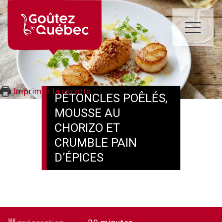
Skip
to
content
ME
Imprimer la recette
PÉTONCLES POÊLÉS,
MOUSSE AU
CHORIZO ET
CRUMBLE PAIN
D’ÉPICES