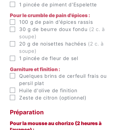
▢
1
pincée
de piment d'Espelette
Pour le crumble de pain d'épices :
▢
100
g
de pain d'épices rassis
▢
30
g
de beurre doux fondu
(2 c. à
soupe)
▢
20
g
de noisettes hachées
(2 c. à
soupe)
▢
1
pincée
de fleur de sel
Garniture et finition :
▢
Quelques brins de cerfeuil frais ou
persil plat
▢
Huile d'olive de finition
▢
Zeste de citron (optionnel)
Préparation
Pour la mousse au chorizo (2 heures à
l'avance) :