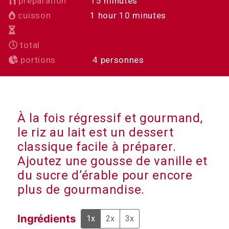
minutes
préparation
15
minutes
hour
minutes
cuisson
1
hour
10
minutes
total
portions
4
personnes
À la fois régressif et gourmand,
le riz au lait est un dessert
classique facile à préparer.
Ajoutez une gousse de vanille et
du sucre d’érable pour encore
plus de gourmandise.
Ingrédients
1x
2x
3x