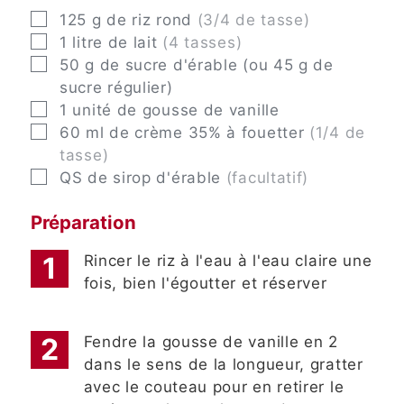
▢
125
g
de riz rond
(3/4 de tasse)
▢
1
litre
de lait
(4 tasses)
▢
50
g
de sucre d'érable (ou 45 g de
sucre régulier)
▢
1
unité
de gousse de vanille
▢
60
ml
de crème 35% à fouetter
(1/4 de
tasse)
▢
QS
de sirop d'érable
(facultatif)
Préparation
Rincer le riz à l'eau à l'eau claire une
fois, bien l'égoutter et réserver
Fendre la gousse de vanille en 2
dans le sens de la longueur, gratter
avec le couteau pour en retirer le