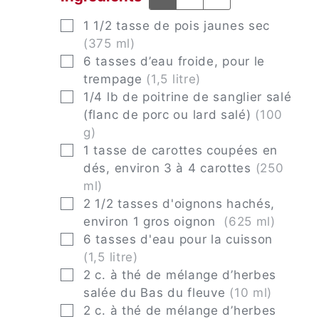
▢
1 1/2
tasse
de pois jaunes sec
(375 ml)
▢
6
tasses
d’eau froide, pour le
trempage
(1,5 litre)
▢
1/4
lb
de poitrine de sanglier salé
(flanc de porc ou lard salé)
(100
g)
▢
1
tasse
de carottes coupées en
dés, environ 3 à 4 carottes
(250
ml)
▢
2 1/2
tasses
d'oignons hachés,
environ 1 gros oignon
(625 ml)
▢
6
tasses
d'eau pour la cuisson
(1,5 litre)
▢
2
c. à thé
de mélange d’herbes
salée du Bas du fleuve
(10 ml)
▢
2
c. à thé
de mélange d’herbes