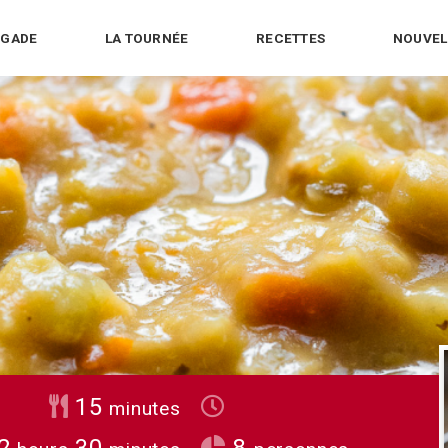
IGADE
LA TOURNÉE
RECETTES
NOUVEL
minutes
15
minutes
hours
minutes
2
30
8