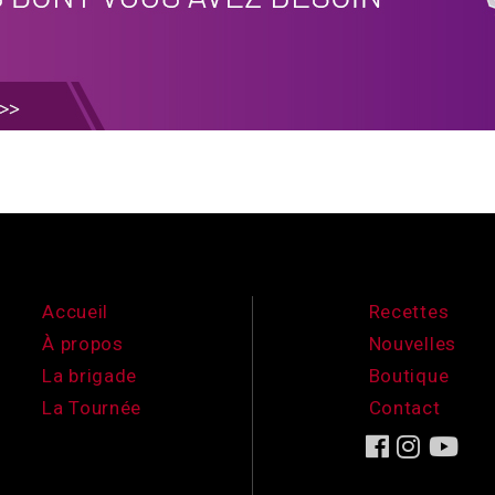
Accueil
Recettes
À propos
Nouvelles
La brigade
Boutique
La Tournée
Contact