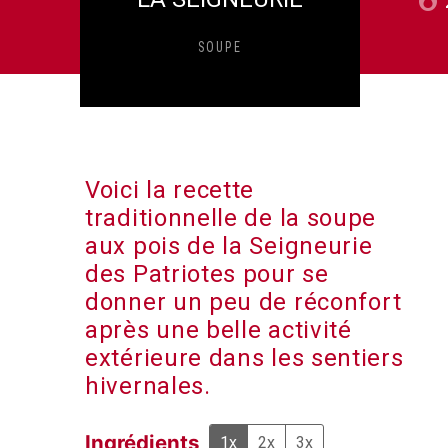
SOUPE
Voici la recette
traditionnelle de la soupe
aux pois de la Seigneurie
des Patriotes pour se
donner un peu de réconfort
après une belle activité
extérieure dans les sentiers
hivernales.
Ingrédients
1x
2x
3x