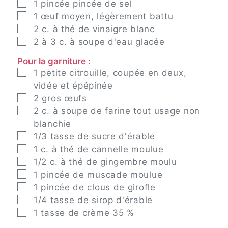
▢
1
pincée
pincée de sel
▢
1
œuf moyen, légèrement battu
▢
2
c. à thé
de vinaigre blanc
▢
2 à 3
c. à soupe
d'eau glacée
Pour la garniture :
▢
1
petite citrouille, coupée en deux,
vidée et épépinée
▢
2
gros œufs
▢
2
c. à soupe
de farine tout usage non
blanchie
▢
1/3
tasse
de sucre d'érable
▢
1
c. à thé
de cannelle moulue
▢
1/2
c. à thé
de gingembre moulu
▢
1
pincée
de muscade moulue
▢
1
pincée
de clous de girofle
▢
1/4
tasse
de sirop d'érable
▢
1
tasse
de crème 35 %