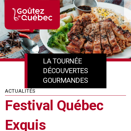
Skip
to
content
LA TOURNÉE
DÉCOUVERTES
GOURMANDES
ACTUALITÉS
Festival Québec
Exquis