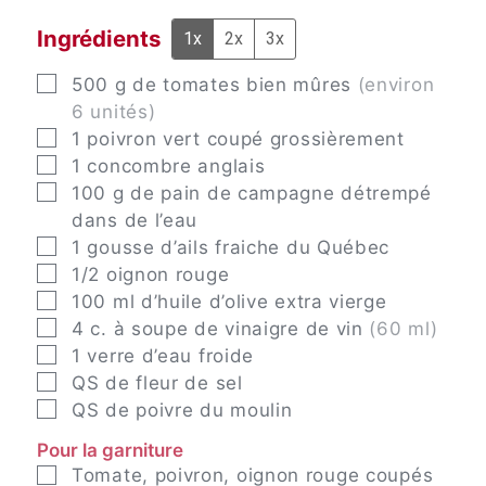
Ingrédients
1x
2x
3x
▢
500
g
de tomates bien mûres
(environ
6 unités)
▢
1
poivron vert coupé grossièrement
▢
1
concombre anglais
▢
100
g
de pain de campagne détrempé
dans de l’eau
▢
1
gousse
d’ails fraiche du Québec
▢
1/2
oignon rouge
▢
100
ml
d’huile d’olive extra vierge
▢
4
c. à soupe
de vinaigre de vin
(60 ml)
▢
1
verre d’eau froide
▢
QS
de fleur de sel
▢
QS
de poivre du moulin
Pour la garniture
▢
Tomate, poivron, oignon rouge coupés